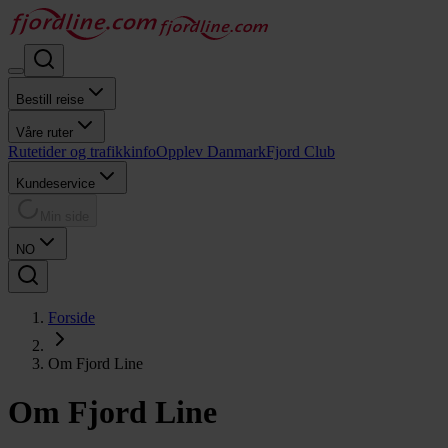
Bestill reise
Våre ruter
Rutetider og trafikkinfo
Opplev Danmark
Fjord Club
Kundeservice
Min side
NO
Forside
Om Fjord Line
Om Fjord Line