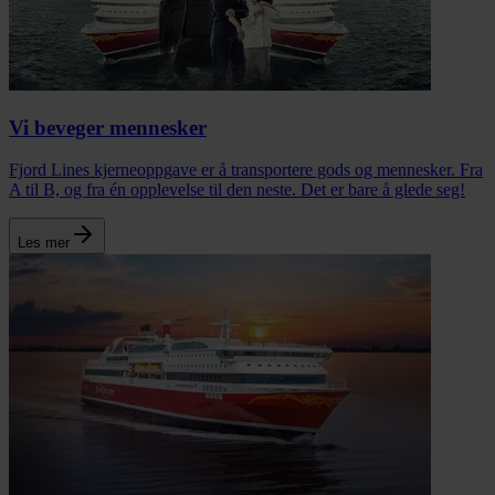
Vi beveger mennesker
Fjord Lines kjerneoppgave er å transportere gods og mennesker. Fra
A til B, og fra én opplevelse til den neste. Det er bare å glede seg!
Les mer