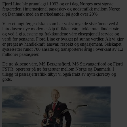
Fjord Line ble grunnlagt i 1993 og er i dag Norges nest største
fergerederi i internasjonal passasjer- og godstrafikk mellom Norge
og Danmark med en markedsandel på godt over 20%.
Vi er et ungt fergeselskap som har vokst mye de siste årene ved å
introdusere nye moderne skip til flåten vår, utvide rutetilbudet vårt
og ved å gi gjestene og fraktkundene våre eksepsjonell service og
verdi for pengene. Fjord Line er bygget på sunne verdier. Alt vi gjør
er preget av handlekraft, ansvar, respekt og engasjement. Selskapet
sysselsetter rundt 700 ansatte og transporterer årlig i overkant av 1,2
millioner passasjerer.
De tre skipene våre, MS Bergensfjord, MS Stavangerfjord og Fjord
FSTR, opererer på tre fergeruter mellom Norge og Danmark. I
tillegg til passasjertrafikk tilbyr vi også frakt av nyttekjøretøy og
gods.