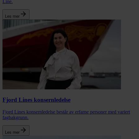
Line.
Les mer
Fjord Lines konsernledelse
Fjord Lines konsernledelse består av erfarne personer med variert
fagbakgrunn.
Les mer