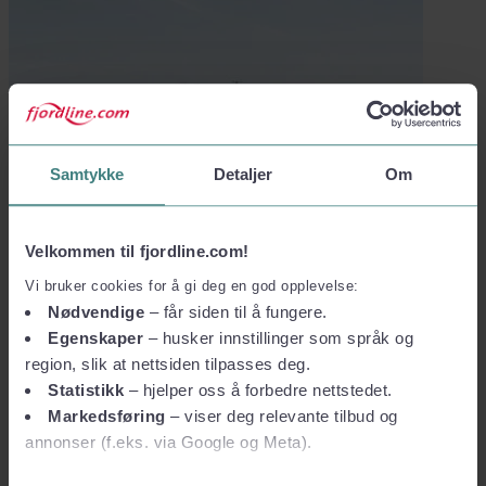
Samtykke
Detaljer
Om
Velkommen til fjordline.com!
Sosial ansvarlighet – åpenhetsloven
Vi bruker cookies for å gi deg en god opplevelse:
Fjord Line sine redegjørelser og aktsomhetsvurderinger.
Nødvendige
– får siden til å fungere.
Egenskaper
– husker innstillinger som språk og
Les mer
region, slik at nettsiden tilpasses deg.
Statistikk
– hjelper oss å forbedre nettstedet.
Vilkår og personvern
Markedsføring
– viser deg relevante tilbud og
annonser (f.eks. via Google og Meta).
Reise og kjøpsvilkår
Personvern
Vilkår for pakkereiser